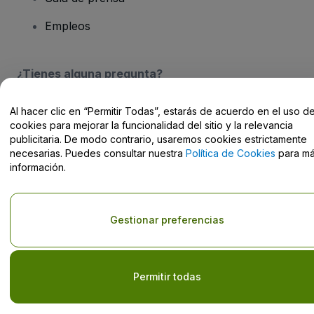
Empleos
¿Tienes alguna pregunta?
Centro de Ayuda / Contacto
Al hacer clic en “Permitir Todas”, estarás de acuerdo en el uso d
cookies para mejorar la funcionalidad del sitio y la relevancia
publicitaria. De modo contrario, usaremos cookies estrictamente
necesarias. Puedes consultar nuestra
Política de Cookies
para m
información.
Derechos reservados © viagogo Entertainment Inc 2026
Datos de
la Empresa
El uso de este sitio web constituye la aceptación de los
Términos y
Gestionar preferencias
Condiciones
, de la
Política de Privacidad
, de la
Política de Cookies
y de la
Política de Privacidad para Móviles
No compartir mi información personal ni tus opciones de
privacidad
Permitir todas