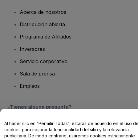
Acerca de nosotros
Distribución abierta
Programa de Afiliados
Inversores
Servicio corporativo
Sala de prensa
Empleos
¿Tienes alguna pregunta?
Centro de Ayuda / Contacto
Al hacer clic en “Permitir Todas”, estarás de acuerdo en el uso d
cookies para mejorar la funcionalidad del sitio y la relevancia
publicitaria. De modo contrario, usaremos cookies estrictamente