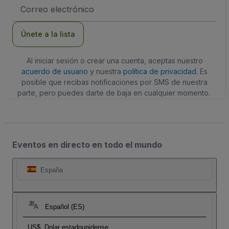
Dirección
de
correo
electrónico
Únete a la lista
Al iniciar sesión o crear una cuenta, aceptas nuestro
acuerdo de usuario
y nuestra
política de privacidad
. Es
posible que recibas notificaciones por SMS de nuestra
parte, pero puedes darte de baja en cualquier momento.
Eventos en directo en todo el mundo
España
Español (ES)
US$
Dolar estadounidense