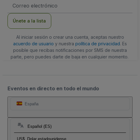
Dirección
de
correo
electrónico
Únete a la lista
Al iniciar sesión o crear una cuenta, aceptas nuestro
acuerdo de usuario
y nuestra
política de privacidad
. Es
posible que recibas notificaciones por SMS de nuestra
parte, pero puedes darte de baja en cualquier momento.
Eventos en directo en todo el mundo
España
Español (ES)
US$
Dolar estadounidense