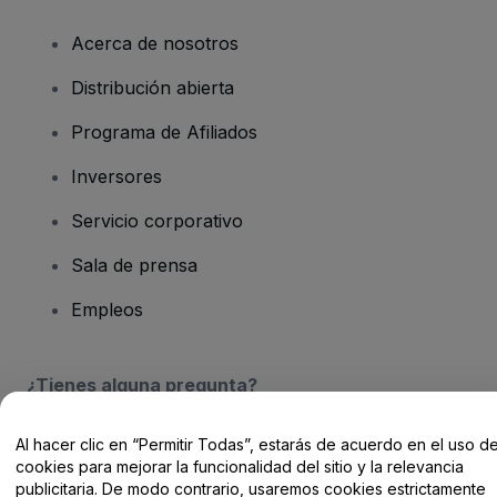
Acerca de nosotros
Distribución abierta
Programa de Afiliados
Inversores
Servicio corporativo
Sala de prensa
Empleos
¿Tienes alguna pregunta?
Centro de Ayuda / Contacto
Al hacer clic en “Permitir Todas”, estarás de acuerdo en el uso d
cookies para mejorar la funcionalidad del sitio y la relevancia
publicitaria. De modo contrario, usaremos cookies estrictamente