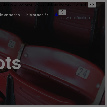
eden estar por encima o por debajo del valor nominal.
is entradas
Iniciar sesión
1 new notification
ots