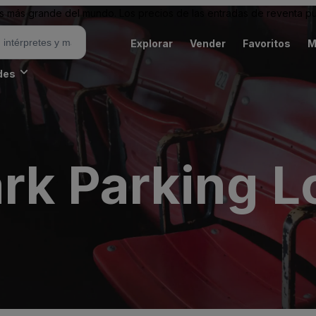
 más grande del mundo. Los precios de las entradas de reventa pu
Explorar
Vender
Favoritos
M
des
rk Parking L