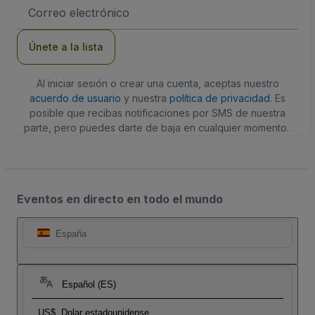
Dirección
de
correo
electrónico
Únete a la lista
Al iniciar sesión o crear una cuenta, aceptas nuestro
acuerdo de usuario
y nuestra
política de privacidad
. Es
posible que recibas notificaciones por SMS de nuestra
parte, pero puedes darte de baja en cualquier momento.
Eventos en directo en todo el mundo
España
Español (ES)
US$
Dolar estadounidense