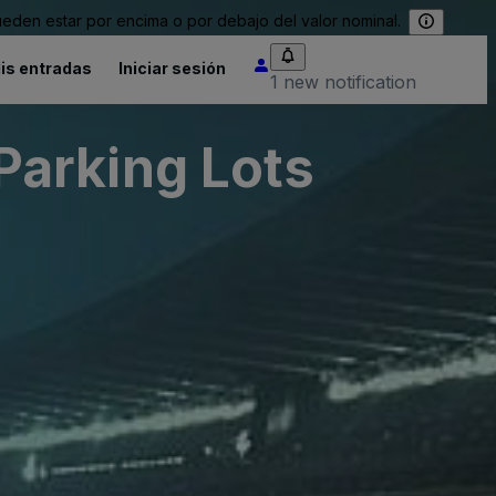
eden estar por encima o por debajo del valor nominal.
is entradas
Iniciar sesión
1 new notification
Parking Lots