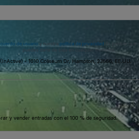
acuerdo de usuario
y nuestra
política de privacidad
. Es posible que
puedes darte de baja en cualquier momento.
(InActive)
-
1610 Coliseum Dr, Hampton, 23666, EE.UU.
ar y vender entradas con el 100 % de seguridad.