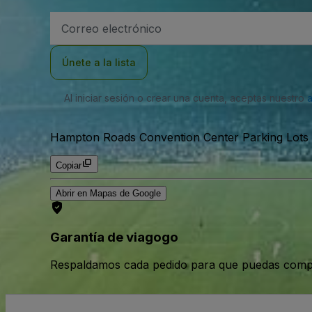
Dirección
de
correo
electrónico
Únete a la lista
Al iniciar sesión o crear una cuenta, aceptas nuestro
Hampton Roads Convention Center Parking Lots 
Copiar
Abrir en Mapas de Google
Garantía de viagogo
Respaldamos cada pedido para que puedas compr