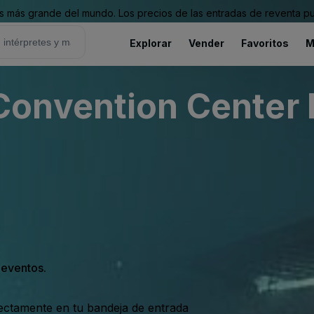
 más grande del mundo. Los precios de las entradas de reventa pu
Explorar
Vender
Favoritos
M
onvention Center 
s eventos.
rectamente en tu bandeja de entrada