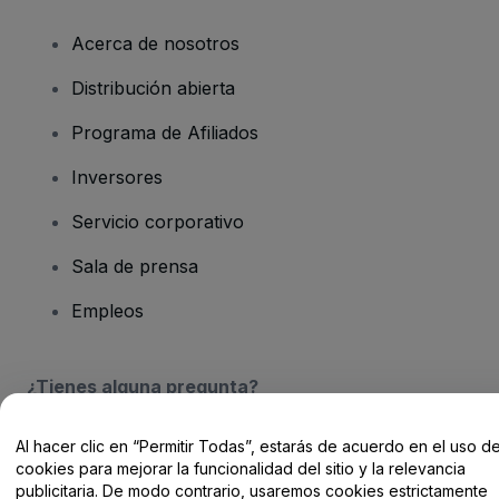
Acerca de nosotros
Distribución abierta
Programa de Afiliados
Inversores
Servicio corporativo
Sala de prensa
Empleos
¿Tienes alguna pregunta?
Centro de Ayuda / Contacto
Al hacer clic en “Permitir Todas”, estarás de acuerdo en el uso d
cookies para mejorar la funcionalidad del sitio y la relevancia
publicitaria. De modo contrario, usaremos cookies estrictamente