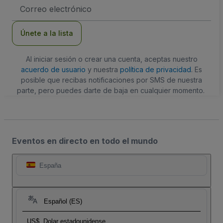
Dirección
de
correo
electrónico
Únete a la lista
Al iniciar sesión o crear una cuenta, aceptas nuestro
acuerdo de usuario
y nuestra
política de privacidad
. Es
posible que recibas notificaciones por SMS de nuestra
parte, pero puedes darte de baja en cualquier momento.
Eventos en directo en todo el mundo
España
Español (ES)
US$
Dolar estadounidense