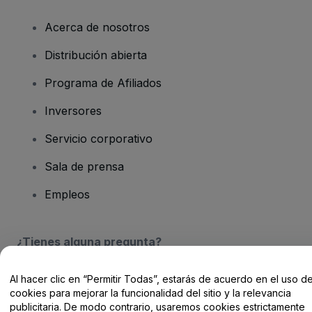
Acerca de nosotros
Distribución abierta
Programa de Afiliados
Inversores
Servicio corporativo
Sala de prensa
Empleos
¿Tienes alguna pregunta?
Centro de Ayuda / Contacto
Al hacer clic en “Permitir Todas”, estarás de acuerdo en el uso d
cookies para mejorar la funcionalidad del sitio y la relevancia
publicitaria. De modo contrario, usaremos cookies estrictamente