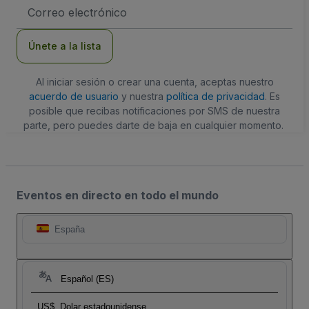
Dirección
de
correo
electrónico
Únete a la lista
Al iniciar sesión o crear una cuenta, aceptas nuestro
acuerdo de usuario
y nuestra
política de privacidad
. Es
posible que recibas notificaciones por SMS de nuestra
parte, pero puedes darte de baja en cualquier momento.
Eventos en directo en todo el mundo
España
Español (ES)
US$
Dolar estadounidense