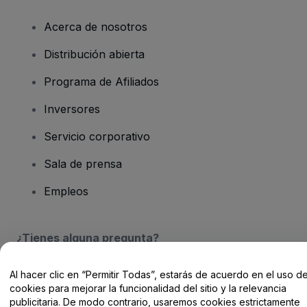
Acerca de nosotros
Distribución abierta
Programa de Afiliados
Inversores
Servicio corporativo
Sala de prensa
Empleos
¿Tienes alguna pregunta?
Centro de Ayuda / Contacto
Al hacer clic en “Permitir Todas”, estarás de acuerdo en el uso d
cookies para mejorar la funcionalidad del sitio y la relevancia
publicitaria. De modo contrario, usaremos cookies estrictamente