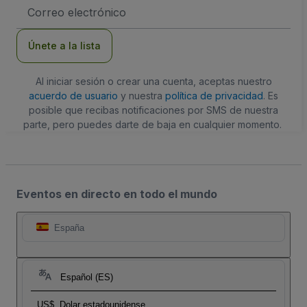
Dirección
de
correo
electrónico
Únete a la lista
Al iniciar sesión o crear una cuenta, aceptas nuestro
acuerdo de usuario
y nuestra
política de privacidad
. Es
posible que recibas notificaciones por SMS de nuestra
parte, pero puedes darte de baja en cualquier momento.
Eventos en directo en todo el mundo
España
Español (ES)
US$
Dolar estadounidense