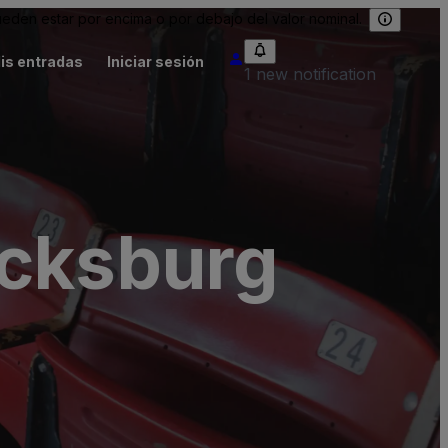
eden estar por encima o por debajo del valor nominal.
is entradas
Iniciar sesión
1 new notification
icksburg