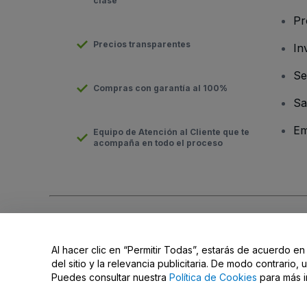
clase
Pr
Precios transparentes
In
Se
Compras con garantía al 100%
Sa
Em
Equipo de Atención al Cliente que te
acompaña en todo el proceso
Derechos reservados © viagogo Entertainment Inc 2026
Datos
El uso de este sitio web constituye la aceptación de los
Términ
Al hacer clic en “Permitir Todas”, estarás de acuerdo en
No compartir mi información personal ni tus opciones de priva
del sitio y la relevancia publicitaria. De modo contrario
Puedes consultar nuestra
Política de Cookies
para más i