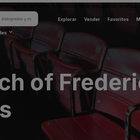
 más grande del mundo. Los precios de las entradas de reventa pu
Explorar
Vender
Favoritos
M
des
ch of Freder
ts