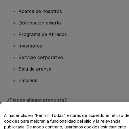
Acerca de nosotros
Distribución abierta
Programa de Afiliados
Inversores
Servicio corporativo
Sala de prensa
Empleos
¿Tienes alguna pregunta?
Centro de Ayuda / Contacto
Al hacer clic en “Permitir Todas”, estarás de acuerdo en el uso d
cookies para mejorar la funcionalidad del sitio y la relevancia
publicitaria. De modo contrario, usaremos cookies estrictamente