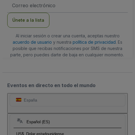
Dirección
de
correo
electrónico
Únete a la lista
Al iniciar sesión o crear una cuenta, aceptas nuestro
acuerdo de usuario
y nuestra
política de privacidad
. Es
posible que recibas notificaciones por SMS de nuestra
parte, pero puedes darte de baja en cualquier momento.
Eventos en directo en todo el mundo
España
Español (ES)
US$
Dolar estadounidense