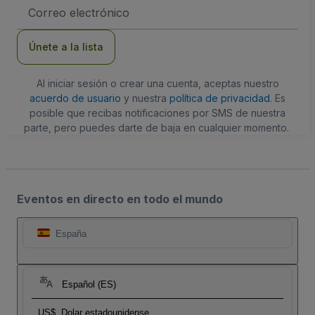
Dirección
de
correo
electrónico
Únete a la lista
Al iniciar sesión o crear una cuenta, aceptas nuestro
acuerdo de usuario
y nuestra
política de privacidad
. Es
posible que recibas notificaciones por SMS de nuestra
parte, pero puedes darte de baja en cualquier momento.
Eventos en directo en todo el mundo
España
Español (ES)
US$
Dolar estadounidense