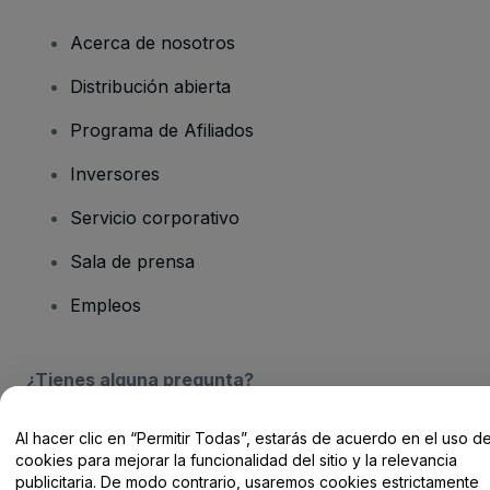
Acerca de nosotros
Distribución abierta
Programa de Afiliados
Inversores
Servicio corporativo
Sala de prensa
Empleos
¿Tienes alguna pregunta?
Centro de Ayuda / Contacto
Al hacer clic en “Permitir Todas”, estarás de acuerdo en el uso d
cookies para mejorar la funcionalidad del sitio y la relevancia
publicitaria. De modo contrario, usaremos cookies estrictamente