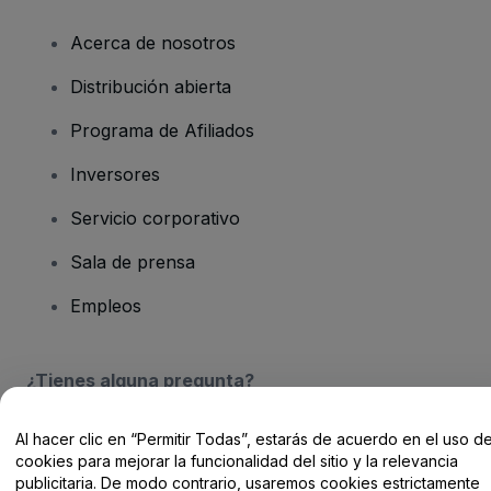
Acerca de nosotros
Distribución abierta
Programa de Afiliados
Inversores
Servicio corporativo
Sala de prensa
Empleos
¿Tienes alguna pregunta?
Centro de Ayuda / Contacto
Al hacer clic en “Permitir Todas”, estarás de acuerdo en el uso d
cookies para mejorar la funcionalidad del sitio y la relevancia
publicitaria. De modo contrario, usaremos cookies estrictamente