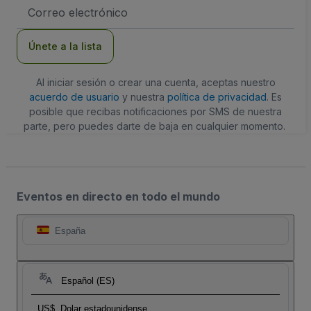
Dirección
de
correo
electrónico
Únete a la lista
Al iniciar sesión o crear una cuenta, aceptas nuestro
acuerdo de usuario
y nuestra
política de privacidad
. Es
posible que recibas notificaciones por SMS de nuestra
parte, pero puedes darte de baja en cualquier momento.
Eventos en directo en todo el mundo
España
Español (ES)
US$
Dolar estadounidense