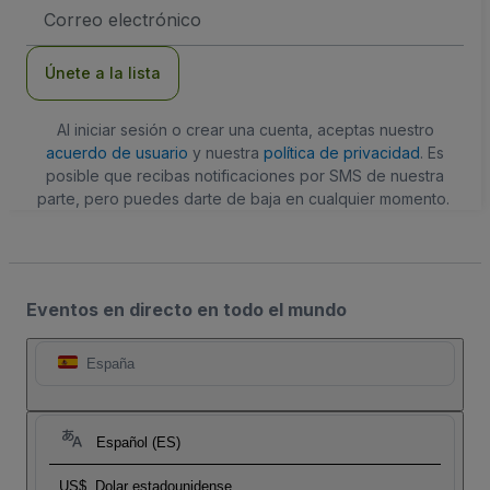
Dirección
de
correo
electrónico
Únete a la lista
Al iniciar sesión o crear una cuenta, aceptas nuestro
acuerdo de usuario
y nuestra
política de privacidad
. Es
posible que recibas notificaciones por SMS de nuestra
parte, pero puedes darte de baja en cualquier momento.
Eventos en directo en todo el mundo
España
Español (ES)
US$
Dolar estadounidense