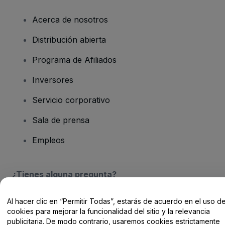
Acerca de nosotros
Distribución abierta
Programa de Afiliados
Inversores
Servicio corporativo
Sala de prensa
Empleos
¿Tienes alguna pregunta?
Centro de Ayuda / Contacto
Al hacer clic en “Permitir Todas”, estarás de acuerdo en el uso d
cookies para mejorar la funcionalidad del sitio y la relevancia
publicitaria. De modo contrario, usaremos cookies estrictamente