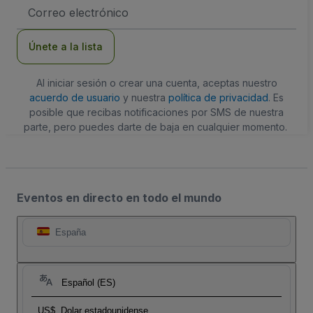
Dirección
de
correo
electrónico
Únete a la lista
Al iniciar sesión o crear una cuenta, aceptas nuestro
acuerdo de usuario
y nuestra
política de privacidad
. Es
posible que recibas notificaciones por SMS de nuestra
parte, pero puedes darte de baja en cualquier momento.
Eventos en directo en todo el mundo
España
Español (ES)
US$
Dolar estadounidense