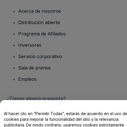
Acerca de nosotros
Distribución abierta
Programa de Afiliados
Inversores
Servicio corporativo
Sala de prensa
Empleos
¿Tienes alguna pregunta?
Centro de Ayuda / Contacto
Al hacer clic en “Permitir Todas”, estarás de acuerdo en el uso d
cookies para mejorar la funcionalidad del sitio y la relevancia
publicitaria. De modo contrario, usaremos cookies estrictamente