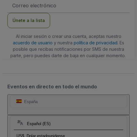
Dirección
de
correo
electrónico
Únete a la lista
Al iniciar sesión o crear una cuenta, aceptas nuestro
acuerdo de usuario
y nuestra
política de privacidad
. Es
posible que recibas notificaciones por SMS de nuestra
parte, pero puedes darte de baja en cualquier momento.
Eventos en directo en todo el mundo
España
Español (ES)
US$
Dolar estadounidense