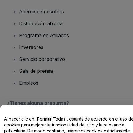
Acerca de nosotros
Distribución abierta
Programa de Afiliados
Inversores
Servicio corporativo
Sala de prensa
Empleos
¿Tienes alguna pregunta?
Centro de Ayuda / Contacto
Al hacer clic en “Permitir Todas”, estarás de acuerdo en el uso d
cookies para mejorar la funcionalidad del sitio y la relevancia
publicitaria. De modo contrario, usaremos cookies estrictamente