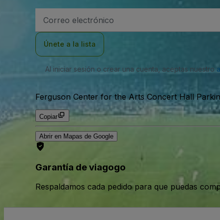
Dirección
de
correo
electrónico
Únete a la lista
Al iniciar sesión o crear una cuenta, aceptas nuestro
Ferguson Center for the Arts Concert Hall Parkin
Copiar
Abrir en Mapas de Google
Garantía de viagogo
Respaldamos cada pedido para que puedas compr