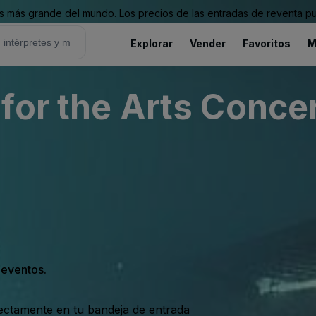
 más grande del mundo. Los precios de las entradas de reventa pu
Explorar
Vender
Favoritos
M
for the Arts Concer
s eventos.
rectamente en tu bandeja de entrada