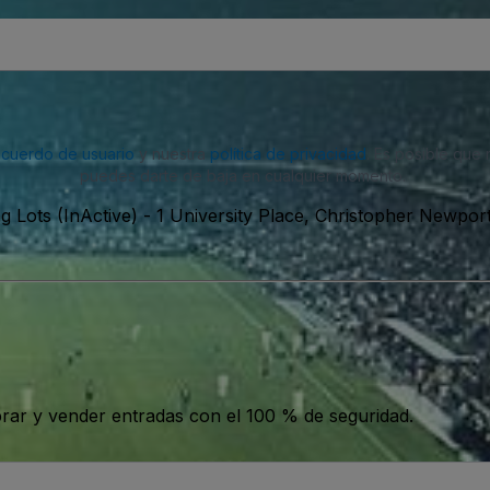
acuerdo de usuario
y nuestra
política de privacidad
. Es posible que
puedes darte de baja en cualquier momento.
g Lots (InActive)
-
1 University Place, Christopher Newpor
ar y vender entradas con el 100 % de seguridad.