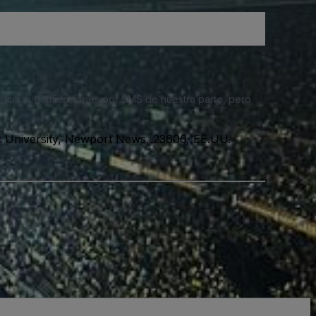
 recibas notificaciones por SMS de nuestra parte, pero
t University, Newport News, 23606, EE.UU.