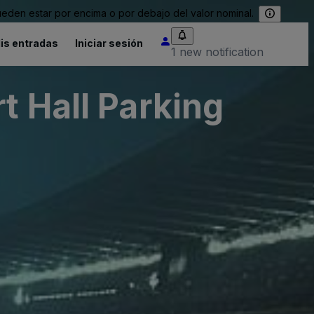
eden estar por encima o por debajo del valor nominal.
is entradas
Iniciar sesión
1 new notification
t Hall Parking