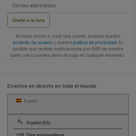
Dirección
de
correo
electrónico
Únete a la lista
Al iniciar sesión o crear una cuenta, aceptas nuestro
acuerdo de usuario
y nuestra
política de privacidad
. Es
posible que recibas notificaciones por SMS de nuestra
parte, pero puedes darte de baja en cualquier momento.
Eventos en directo en todo el mundo
España
Español (ES)
US$
Dolar estadounidense