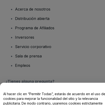
Acerca de nosotros
Distribución abierta
Programa de Afiliados
Inversores
Servicio corporativo
Sala de prensa
Empleos
¿Tienes alguna pregunta?
Centro de Ayuda / Contacto
Al hacer clic en “Permitir Todas”, estarás de acuerdo en el uso d
cookies para mejorar la funcionalidad del sitio y la relevancia
publicitaria. De modo contrario, usaremos cookies estrictamente