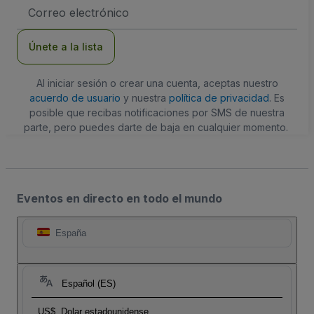
Dirección
de
correo
electrónico
Únete a la lista
Al iniciar sesión o crear una cuenta, aceptas nuestro
acuerdo de usuario
y nuestra
política de privacidad
. Es
posible que recibas notificaciones por SMS de nuestra
parte, pero puedes darte de baja en cualquier momento.
Eventos en directo en todo el mundo
España
Español (ES)
US$
Dolar estadounidense