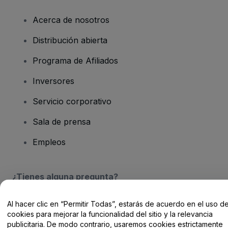
Acerca de nosotros
Distribución abierta
Programa de Afiliados
Inversores
Servicio corporativo
Sala de prensa
Empleos
¿Tienes alguna pregunta?
Centro de Ayuda / Contacto
Al hacer clic en “Permitir Todas”, estarás de acuerdo en el uso d
cookies para mejorar la funcionalidad del sitio y la relevancia
publicitaria. De modo contrario, usaremos cookies estrictamente