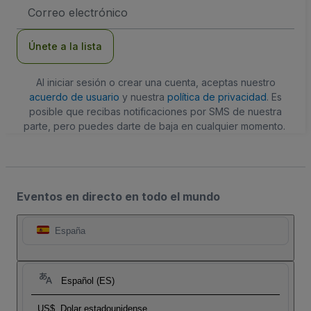
Dirección
de
correo
electrónico
Únete a la lista
Al iniciar sesión o crear una cuenta, aceptas nuestro
acuerdo de usuario
y nuestra
política de privacidad
. Es
posible que recibas notificaciones por SMS de nuestra
parte, pero puedes darte de baja en cualquier momento.
Eventos en directo en todo el mundo
España
Español (ES)
US$
Dolar estadounidense