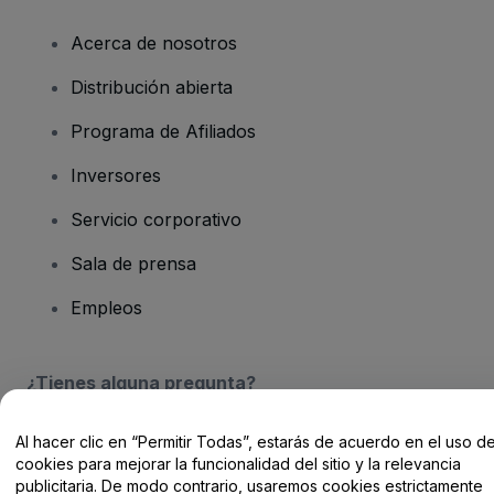
Acerca de nosotros
Distribución abierta
Programa de Afiliados
Inversores
Servicio corporativo
Sala de prensa
Empleos
¿Tienes alguna pregunta?
Centro de Ayuda / Contacto
Al hacer clic en “Permitir Todas”, estarás de acuerdo en el uso d
cookies para mejorar la funcionalidad del sitio y la relevancia
publicitaria. De modo contrario, usaremos cookies estrictamente