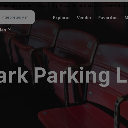
 más grande del mundo. Los precios de las entradas de reventa pu
Explorar
Vender
Favoritos
M
des
rk Parking L