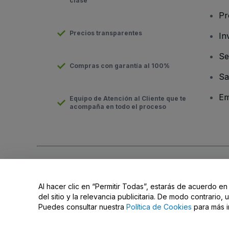
clase
Pr
Precios transparentes
In
Se
Compras con garantía al 100%
Sa
Em
Equipo de Atención al Cliente que te
acompaña en todo el proceso
Derechos reservados © viagogo Entertainment Inc 2026
Datos
El uso de este sitio web constituye la aceptación de los
Términ
Al hacer clic en “Permitir Todas”, estarás de acuerdo en
No compartir mi información personal ni tus opciones de priva
del sitio y la relevancia publicitaria. De modo contrario
Puedes consultar nuestra
Política de Cookies
para más i