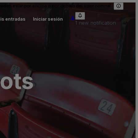
eden estar por encima o por debajo del valor nominal.
is entradas
Iniciar sesión
1 new notification
ots