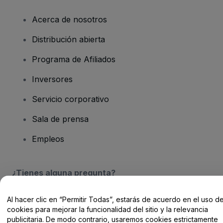
Acerca de nosotros
Distribución abierta
Programa de Afiliados
Inversores
Servicio corporativo
Sala de prensa
Empleos
¿Tienes alguna pregunta?
Centro de Ayuda / Contacto
Al hacer clic en “Permitir Todas”, estarás de acuerdo en el uso d
cookies para mejorar la funcionalidad del sitio y la relevancia
publicitaria. De modo contrario, usaremos cookies estrictamente