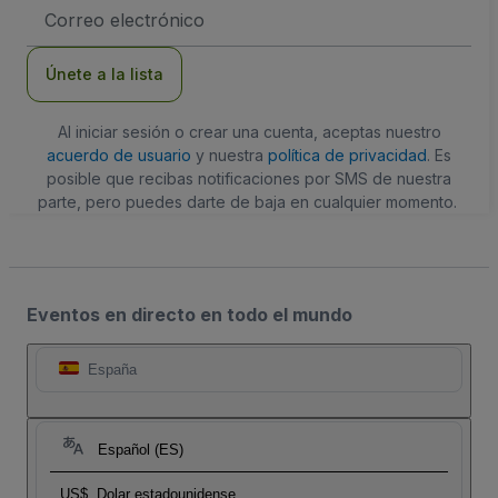
Dirección
de
correo
electrónico
Únete a la lista
Al iniciar sesión o crear una cuenta, aceptas nuestro
acuerdo de usuario
y nuestra
política de privacidad
. Es
posible que recibas notificaciones por SMS de nuestra
parte, pero puedes darte de baja en cualquier momento.
Eventos en directo en todo el mundo
España
Español (ES)
US$
Dolar estadounidense