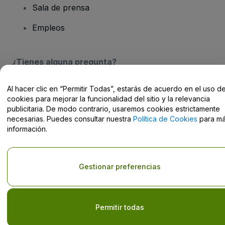
Sala de prensa
Empleos
¿Tienes alguna pregunta?
Centro de Ayuda / Contacto
Al hacer clic en “Permitir Todas”, estarás de acuerdo en el uso d
cookies para mejorar la funcionalidad del sitio y la relevancia
publicitaria. De modo contrario, usaremos cookies estrictamente
necesarias. Puedes consultar nuestra
Política de Cookies
para m
información.
Derechos reservados © viagogo Entertainment Inc 2026
Datos de
la Empresa
El uso de este sitio web constituye la aceptación de los
Términos y
Gestionar preferencias
Condiciones
, de la
Política de Privacidad
, de la
Política de Cookies
y de la
Política de Privacidad para Móviles
No compartir mi información personal ni tus opciones de
privacidad
Permitir todas