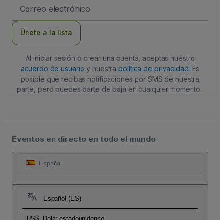
Dirección
de
correo
electrónico
Únete a la lista
Al iniciar sesión o crear una cuenta, aceptas nuestro
acuerdo de usuario
y nuestra
política de privacidad
. Es
posible que recibas notificaciones por SMS de nuestra
parte, pero puedes darte de baja en cualquier momento.
Eventos en directo en todo el mundo
España
Español (ES)
US$
Dolar estadounidense