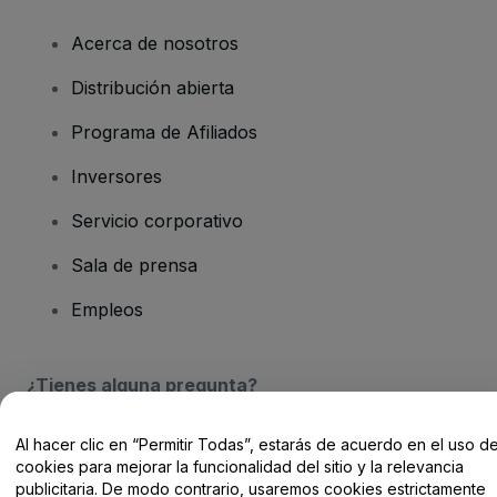
Acerca de nosotros
Distribución abierta
Programa de Afiliados
Inversores
Servicio corporativo
Sala de prensa
Empleos
¿Tienes alguna pregunta?
Centro de Ayuda / Contacto
Al hacer clic en “Permitir Todas”, estarás de acuerdo en el uso d
cookies para mejorar la funcionalidad del sitio y la relevancia
publicitaria. De modo contrario, usaremos cookies estrictamente