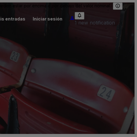
eden estar por encima o por debajo del valor nominal.
is entradas
Iniciar sesión
1 new notification