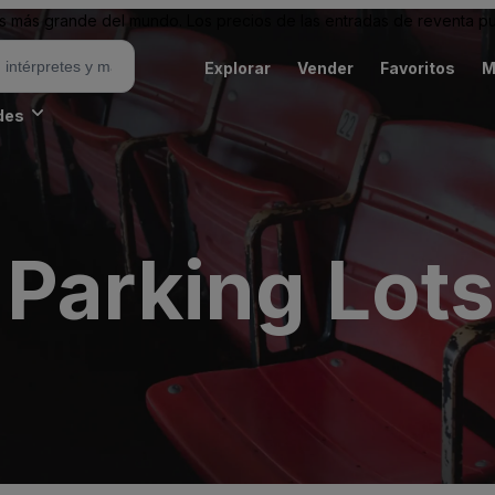
 más grande del mundo. Los precios de las entradas de reventa pu
Explorar
Vender
Favoritos
M
des
 Parking Lots