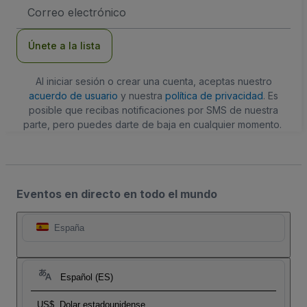
Dirección
de
correo
electrónico
Únete a la lista
Al iniciar sesión o crear una cuenta, aceptas nuestro
acuerdo de usuario
y nuestra
política de privacidad
. Es
posible que recibas notificaciones por SMS de nuestra
parte, pero puedes darte de baja en cualquier momento.
Eventos en directo en todo el mundo
España
Español (ES)
US$
Dolar estadounidense