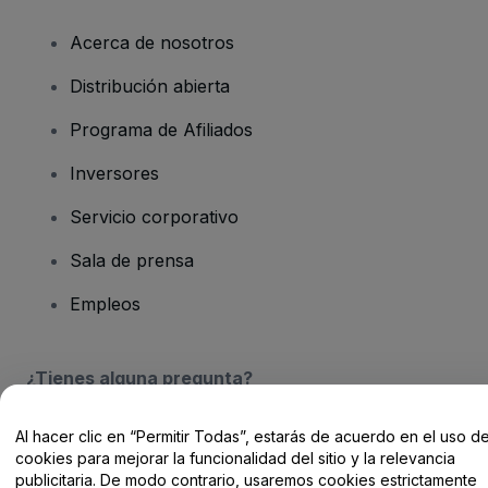
Acerca de nosotros
Distribución abierta
Programa de Afiliados
Inversores
Servicio corporativo
Sala de prensa
Empleos
¿Tienes alguna pregunta?
Centro de Ayuda / Contacto
Al hacer clic en “Permitir Todas”, estarás de acuerdo en el uso d
cookies para mejorar la funcionalidad del sitio y la relevancia
publicitaria. De modo contrario, usaremos cookies estrictamente