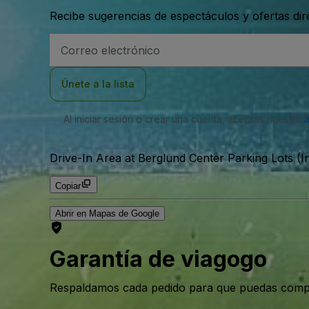
Recibe sugerencias de espectáculos y ofertas di
Dirección
de
correo
electrónico
Únete a la lista
Al iniciar sesión o crear una cuenta, aceptas nuestro
Drive-In Area at Berglund Center Parking Lots (I
Copiar
Abrir en Mapas de Google
Garantía de viagogo
Respaldamos cada pedido para que puedas compr