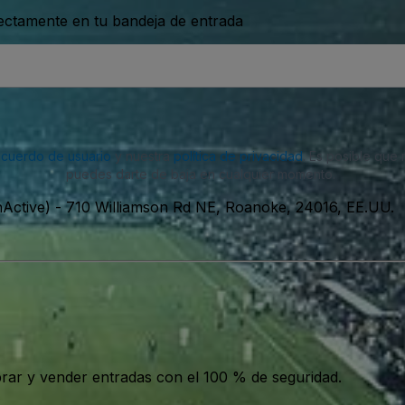
rectamente en tu bandeja de entrada
acuerdo de usuario
y nuestra
política de privacidad
. Es posible que
puedes darte de baja en cualquier momento.
nActive)
-
710 Williamson Rd NE, Roanoke, 24016, EE.UU.
ar y vender entradas con el 100 % de seguridad.