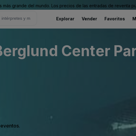
 más grande del mundo. Los precios de las entradas de reventa pu
Explorar
Vender
Favoritos
M
nd Center Parking Lots
s eventos.