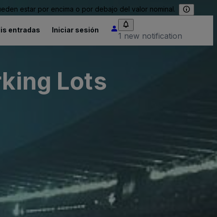
eden estar por encima o por debajo del valor nominal.
is entradas
Iniciar sesión
1 new notification