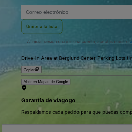
Dirección
de
correo
electrónico
Únete a la lista
Al iniciar sesión o crear una cuenta, aceptas nuestro
Drive-In Area at Berglund Center Parking Lots (I
Copiar
Abrir en Mapas de Google
Garantía de viagogo
Respaldamos cada pedido para que puedas compr