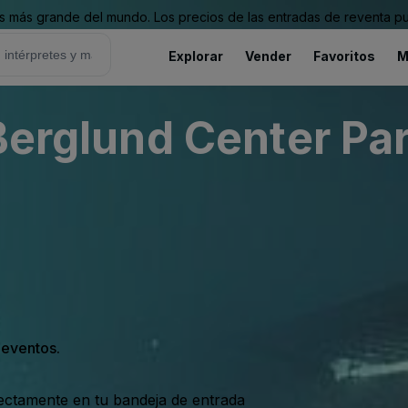
 más grande del mundo. Los precios de las entradas de reventa pu
Explorar
Vender
Favoritos
M
nd Center Parking Lots
s eventos.
rectamente en tu bandeja de entrada