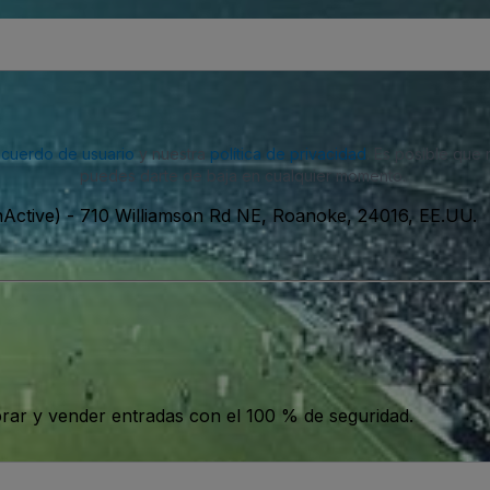
acuerdo de usuario
y nuestra
política de privacidad
. Es posible que
puedes darte de baja en cualquier momento.
nActive)
-
710 Williamson Rd NE, Roanoke, 24016, EE.UU.
ar y vender entradas con el 100 % de seguridad.