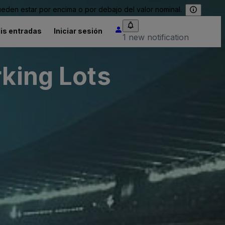
eden estar por encima o por debajo del valor nominal.
is entradas
Iniciar sesión
1 new notification