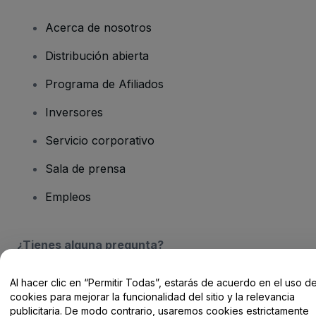
Acerca de nosotros
Distribución abierta
Programa de Afiliados
Inversores
Servicio corporativo
Sala de prensa
Empleos
¿Tienes alguna pregunta?
Centro de Ayuda / Contacto
Al hacer clic en “Permitir Todas”, estarás de acuerdo en el uso d
cookies para mejorar la funcionalidad del sitio y la relevancia
publicitaria. De modo contrario, usaremos cookies estrictamente