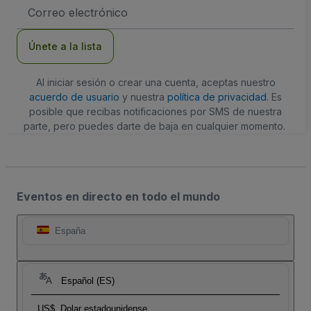
Dirección
de
correo
electrónico
Únete a la lista
Al iniciar sesión o crear una cuenta, aceptas nuestro
acuerdo de usuario
y nuestra
política de privacidad
. Es
posible que recibas notificaciones por SMS de nuestra
parte, pero puedes darte de baja en cualquier momento.
Eventos en directo en todo el mundo
España
Español (ES)
US$
Dolar estadounidense