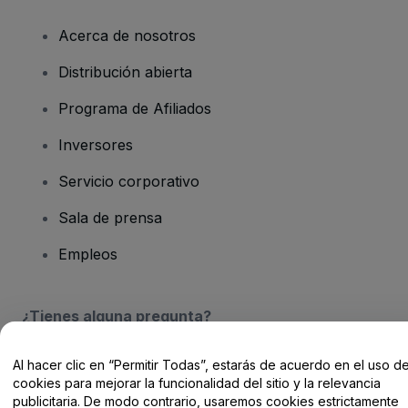
Acerca de nosotros
Distribución abierta
Programa de Afiliados
Inversores
Servicio corporativo
Sala de prensa
Empleos
¿Tienes alguna pregunta?
Centro de Ayuda / Contacto
Al hacer clic en “Permitir Todas”, estarás de acuerdo en el uso d
cookies para mejorar la funcionalidad del sitio y la relevancia
publicitaria. De modo contrario, usaremos cookies estrictamente