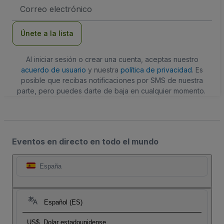
Dirección
de
correo
electrónico
Únete a la lista
Al iniciar sesión o crear una cuenta, aceptas nuestro
acuerdo de usuario
y nuestra
política de privacidad
. Es
posible que recibas notificaciones por SMS de nuestra
parte, pero puedes darte de baja en cualquier momento.
Eventos en directo en todo el mundo
España
Español (ES)
US$
Dolar estadounidense