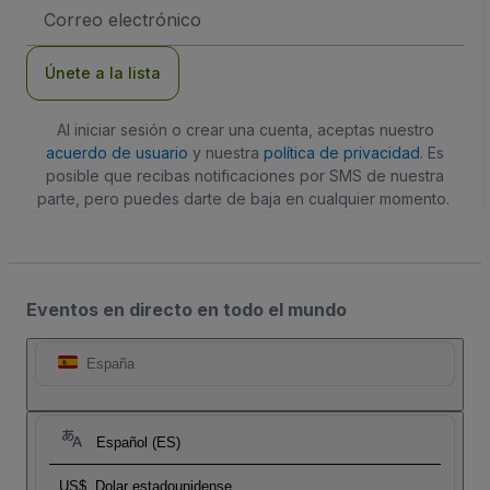
Dirección
de
correo
electrónico
Únete a la lista
Al iniciar sesión o crear una cuenta, aceptas nuestro
acuerdo de usuario
y nuestra
política de privacidad
. Es
posible que recibas notificaciones por SMS de nuestra
parte, pero puedes darte de baja en cualquier momento.
Eventos en directo en todo el mundo
España
Español (ES)
US$
Dolar estadounidense