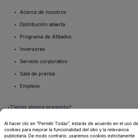
Acerca de nosotros
Distribución abierta
Programa de Afiliados
Inversores
Servicio corporativo
Sala de prensa
Empleos
¿Tienes alguna pregunta?
Centro de Ayuda / Contacto
Al hacer clic en “Permitir Todas”, estarás de acuerdo en el uso d
cookies para mejorar la funcionalidad del sitio y la relevancia
publicitaria. De modo contrario, usaremos cookies estrictamente