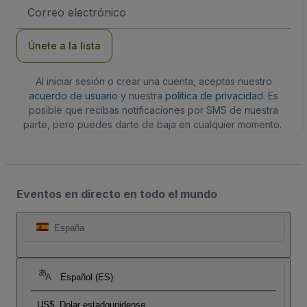
Dirección
de
correo
electrónico
Únete a la lista
Al iniciar sesión o crear una cuenta, aceptas nuestro
acuerdo de usuario
y nuestra
política de privacidad
. Es
posible que recibas notificaciones por SMS de nuestra
parte, pero puedes darte de baja en cualquier momento.
Eventos en directo en todo el mundo
España
Español (ES)
US$
Dolar estadounidense