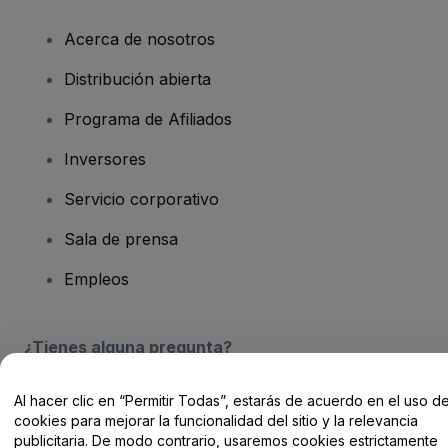
Acerca de nosotros
Distribución abierta
Programa de Afiliados
Inversores
Servicio corporativo
Sala de prensa
Empleos
¿Tienes alguna pregunta?
Centro de Ayuda / Contacto
Al hacer clic en “Permitir Todas”, estarás de acuerdo en el uso d
cookies para mejorar la funcionalidad del sitio y la relevancia
publicitaria. De modo contrario, usaremos cookies estrictamente