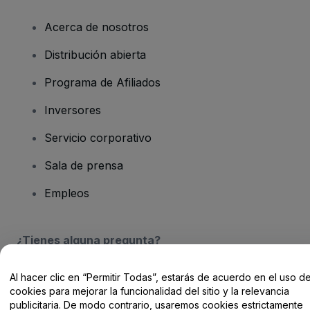
Acerca de nosotros
Distribución abierta
Programa de Afiliados
Inversores
Servicio corporativo
Sala de prensa
Empleos
¿Tienes alguna pregunta?
Centro de Ayuda / Contacto
Al hacer clic en “Permitir Todas”, estarás de acuerdo en el uso d
cookies para mejorar la funcionalidad del sitio y la relevancia
publicitaria. De modo contrario, usaremos cookies estrictamente