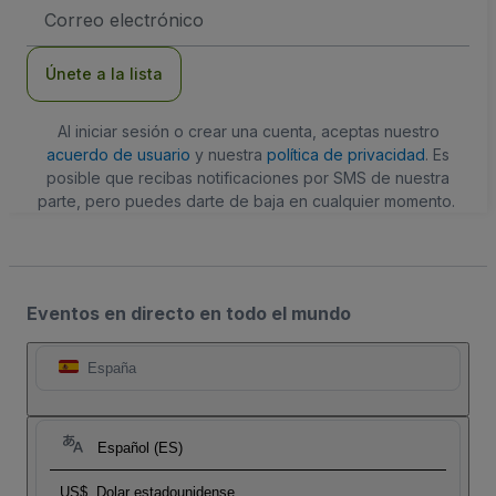
Dirección
de
correo
electrónico
Únete a la lista
Al iniciar sesión o crear una cuenta, aceptas nuestro
acuerdo de usuario
y nuestra
política de privacidad
. Es
posible que recibas notificaciones por SMS de nuestra
parte, pero puedes darte de baja en cualquier momento.
Eventos en directo en todo el mundo
España
Español (ES)
US$
Dolar estadounidense