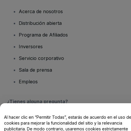
Acerca de nosotros
Distribución abierta
Programa de Afiliados
Inversores
Servicio corporativo
Sala de prensa
Empleos
¿Tienes alguna pregunta?
Centro de Ayuda / Contacto
Al hacer clic en “Permitir Todas”, estarás de acuerdo en el uso d
cookies para mejorar la funcionalidad del sitio y la relevancia
publicitaria. De modo contrario, usaremos cookies estrictamente