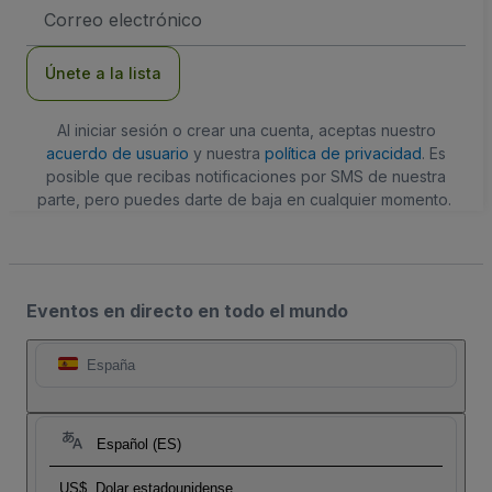
Dirección
de
correo
electrónico
Únete a la lista
Al iniciar sesión o crear una cuenta, aceptas nuestro
acuerdo de usuario
y nuestra
política de privacidad
. Es
posible que recibas notificaciones por SMS de nuestra
parte, pero puedes darte de baja en cualquier momento.
Eventos en directo en todo el mundo
España
Español (ES)
US$
Dolar estadounidense