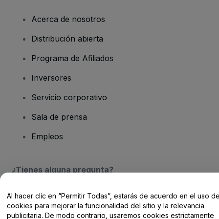
Acerca de nosotros
Distribución abierta
Programa de Afiliados
Inversores
Servicio corporativo
Sala de prensa
Empleos
¿Tienes alguna pregunta?
Centro de Ayuda / Contacto
Al hacer clic en “Permitir Todas”, estarás de acuerdo en el uso d
cookies para mejorar la funcionalidad del sitio y la relevancia
publicitaria. De modo contrario, usaremos cookies estrictamente