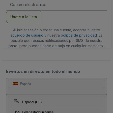
Dirección
de
correo
electrónico
Únete a la lista
Al iniciar sesión o crear una cuenta, aceptas nuestro
acuerdo de usuario
y nuestra
política de privacidad
. Es
posible que recibas notificaciones por SMS de nuestra
parte, pero puedes darte de baja en cualquier momento.
Eventos en directo en todo el mundo
España
Español (ES)
US$
Dolar estadounidense