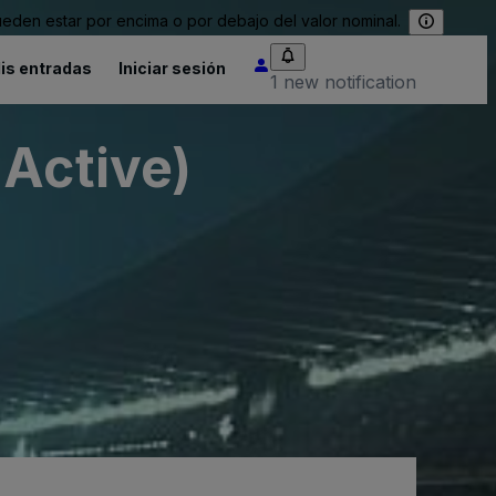
eden estar por encima o por debajo del valor nominal.
is entradas
Iniciar sesión
1 new notification
nActive)