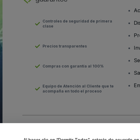
Ac
Controles de seguridad de primera
Di
clase
Pr
Precios transparentes
In
Se
Compras con garantía al 100%
Sa
Em
Equipo de Atención al Cliente que te
acompaña en todo el proceso
Derechos reservados © viagogo Entertainment Inc 2026
Datos
El uso de este sitio web constituye la aceptación de los
Términ
Al hacer clic en “Permitir Todas”, estarás de acuerdo en