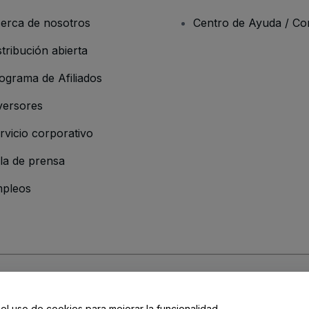
erca de nosotros
Centro de Ayuda / Co
stribución abierta
ograma de Afiliados
versores
rvicio corporativo
la de prensa
pleos
 de la Empresa
os y Condiciones
, de la
Política de Privacidad
, de la
Política de Cookies
y de
 el uso de cookies para mejorar la funcionalidad