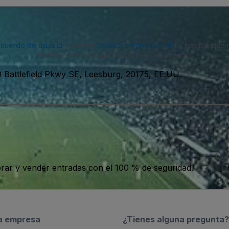
acuerdo de usuario
y nuestra
política de privacidad
. Es posible que
puedes darte de baja en cualquier momento.
 Battlefield Pkwy SE, Leesburg, 20175, EE.UU.
ar y vender entradas con el 100 % de seguridad.
a empresa
¿Tienes alguna pregunta?