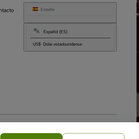
ntacto
España
Español (ES)
US$
Dolar estadounidense
 la
Política de Privacidad para Móviles