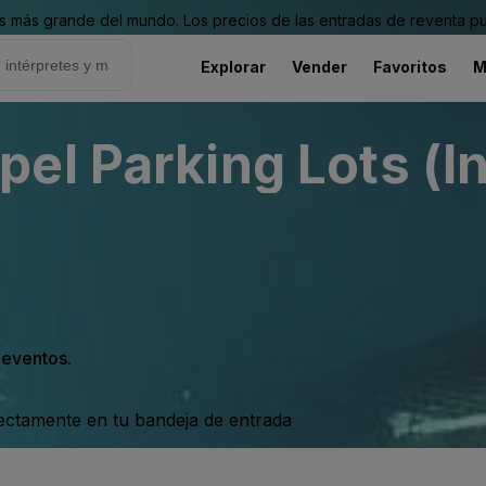
 más grande del mundo. Los precios de las entradas de reventa pu
Explorar
Vender
Favoritos
M
el Parking Lots (I
s eventos.
rectamente en tu bandeja de entrada