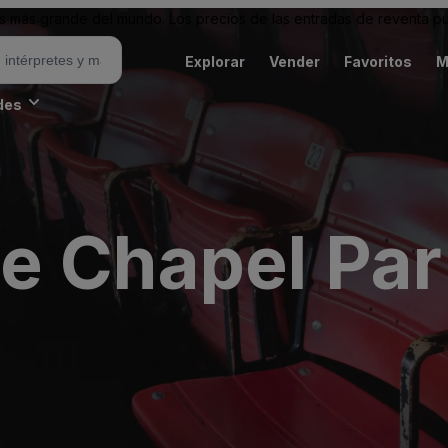
 más grande del mundo. Los precios de las entradas de reventa pu
Explorar
Vender
Favoritos
M
des
e Chapel Par