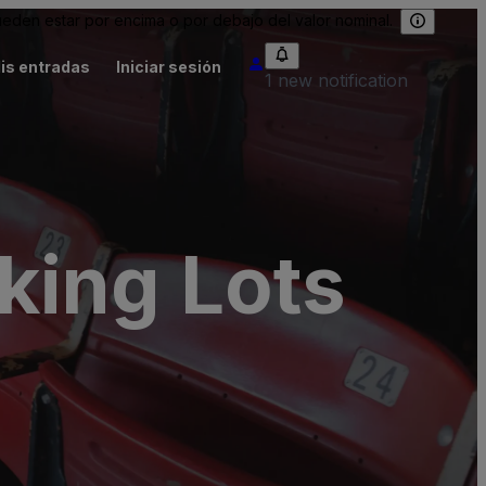
eden estar por encima o por debajo del valor nominal.
is entradas
Iniciar sesión
1 new notification
king Lots