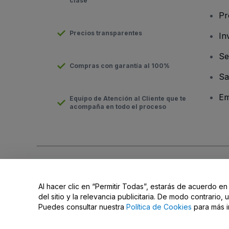
clase
Pr
Precios transparentes
In
Se
Compras con garantía al 100%
Sa
Em
Equipo de Atención al Cliente que te
acompaña en todo el proceso
Derechos reservados © viagogo Entertainment Inc 2026
Datos
El uso de este sitio web constituye la aceptación de los
Términ
Al hacer clic en “Permitir Todas”, estarás de acuerdo en
No compartir mi información personal ni tus opciones de priva
del sitio y la relevancia publicitaria. De modo contrario
Puedes consultar nuestra
Política de Cookies
para más i