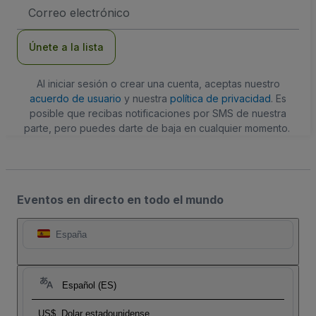
Dirección
de
correo
electrónico
Únete a la lista
Al iniciar sesión o crear una cuenta, aceptas nuestro
acuerdo de usuario
y nuestra
política de privacidad
. Es
posible que recibas notificaciones por SMS de nuestra
parte, pero puedes darte de baja en cualquier momento.
Eventos en directo en todo el mundo
España
Español (ES)
US$
Dolar estadounidense