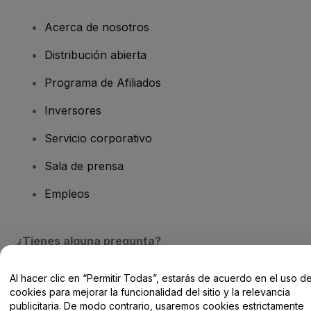
Acerca de nosotros
Distribución abierta
Programa de Afiliados
Inversores
Servicio corporativo
Sala de prensa
Empleos
¿Tienes alguna pregunta?
Centro de Ayuda / Contacto
Al hacer clic en “Permitir Todas”, estarás de acuerdo en el uso d
cookies para mejorar la funcionalidad del sitio y la relevancia
publicitaria. De modo contrario, usaremos cookies estrictamente