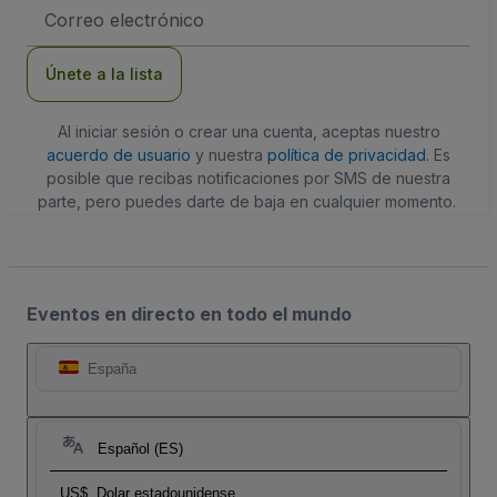
Dirección
de
correo
electrónico
Únete a la lista
Al iniciar sesión o crear una cuenta, aceptas nuestro
acuerdo de usuario
y nuestra
política de privacidad
. Es
posible que recibas notificaciones por SMS de nuestra
parte, pero puedes darte de baja en cualquier momento.
Eventos en directo en todo el mundo
España
Español (ES)
US$
Dolar estadounidense