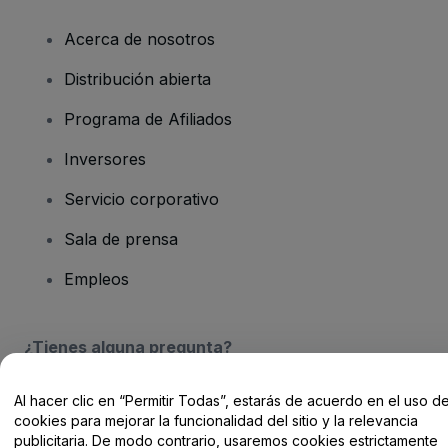
Acerca de nosotros
Distribución abierta
Programa de Afiliados
Inversores
Servicio corporativo
Sala de prensa
Empleos
¿Tienes alguna pregunta?
Centro de Ayuda / Contacto
Al hacer clic en “Permitir Todas”, estarás de acuerdo en el uso d
cookies para mejorar la funcionalidad del sitio y la relevancia
publicitaria. De modo contrario, usaremos cookies estrictamente