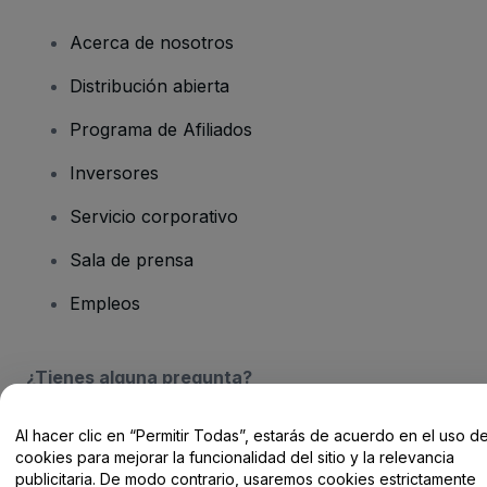
Acerca de nosotros
Distribución abierta
Programa de Afiliados
Inversores
Servicio corporativo
Sala de prensa
Empleos
¿Tienes alguna pregunta?
Centro de Ayuda / Contacto
Al hacer clic en “Permitir Todas”, estarás de acuerdo en el uso d
cookies para mejorar la funcionalidad del sitio y la relevancia
publicitaria. De modo contrario, usaremos cookies estrictamente