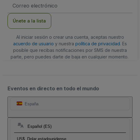
Dirección
de
correo
electrónico
Únete a la lista
Al iniciar sesión o crear una cuenta, aceptas nuestro
acuerdo de usuario
y nuestra
política de privacidad
. Es
posible que recibas notificaciones por SMS de nuestra
parte, pero puedes darte de baja en cualquier momento.
Eventos en directo en todo el mundo
España
Español (ES)
US$
Dolar estadounidense