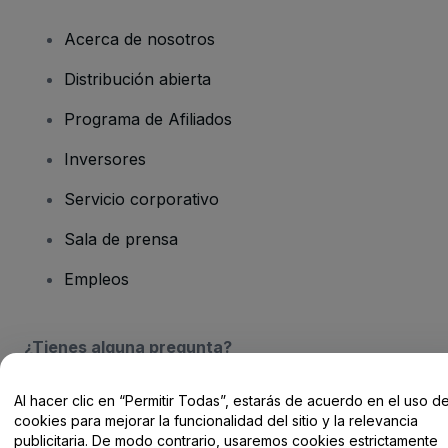
Acerca de nosotros
Distribución abierta
Programa de Afiliados
Inversores
Servicio corporativo
Sala de prensa
Empleos
¿Tienes alguna pregunta?
Centro de Ayuda / Contacto
Al hacer clic en “Permitir Todas”, estarás de acuerdo en el uso d
cookies para mejorar la funcionalidad del sitio y la relevancia
publicitaria. De modo contrario, usaremos cookies estrictamente