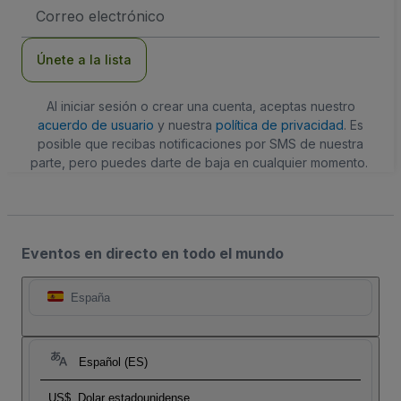
Dirección
de
correo
electrónico
Únete a la lista
Al iniciar sesión o crear una cuenta, aceptas nuestro
acuerdo de usuario
y nuestra
política de privacidad
. Es
posible que recibas notificaciones por SMS de nuestra
parte, pero puedes darte de baja en cualquier momento.
Eventos en directo en todo el mundo
España
Español (ES)
US$
Dolar estadounidense