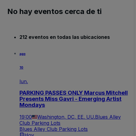
No hay eventos cerca de ti
212 eventos en todas las ubicaciones
ago
10
lun.
PARKING PASSES ONLY Marcus Mitchell
Presents Miss Gavri - Emerging Artist
Mondays
19:00
Washington, DC, EE. UU.
Blues Alley
Club Parking Lots
Blues Alley Club Parking Lots
Hoy