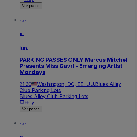
Ver pases
ago
10
lun.
PARKING PASSES ONLY Marcus Mitchell
Presents Miss Gavri - Emerging Artist
Mondays
21:30
Washington, DC, EE. UU.
Blues Alley
Club Parking Lots
Blues Alley Club Parking Lots
Hoy
Ver pases
ago