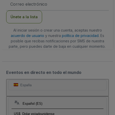
Dirección
de
correo
electrónico
Únete a la lista
Al iniciar sesión o crear una cuenta, aceptas nuestro
acuerdo de usuario
y nuestra
política de privacidad
. Es
posible que recibas notificaciones por SMS de nuestra
parte, pero puedes darte de baja en cualquier momento.
Eventos en directo en todo el mundo
España
Español (ES)
US$
Dolar estadounidense