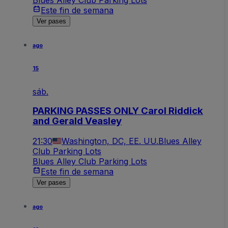
Este fin de semana
Ver pases
ago
15
sáb.
PARKING PASSES ONLY Carol Riddick
and Gerald Veasley
21:30
Washington, DC, EE. UU.
Blues Alley
Club Parking Lots
Blues Alley Club Parking Lots
Este fin de semana
Ver pases
ago