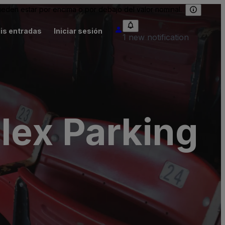
eden estar por encima o por debajo del valor nominal.
is entradas
Iniciar sesión
1 new notification
lex Parking