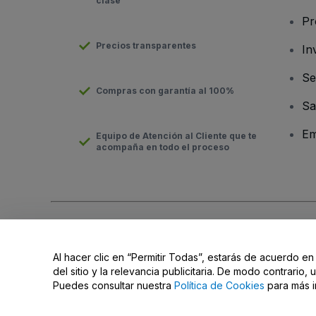
clase
Pr
Precios transparentes
In
Se
Compras con garantía al 100%
Sa
Em
Equipo de Atención al Cliente que te
acompaña en todo el proceso
Derechos reservados © viagogo Entertainment Inc 2026
Datos
El uso de este sitio web constituye la aceptación de los
Términ
Al hacer clic en “Permitir Todas”, estarás de acuerdo en
No compartir mi información personal ni tus opciones de priva
del sitio y la relevancia publicitaria. De modo contrario
Puedes consultar nuestra
Política de Cookies
para más i