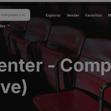
 más grande del mundo. Los precios de las entradas de reventa pu
Explorar
Vender
Favoritos
M
des
enter - Comp
ive)