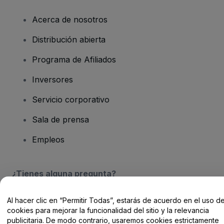
Acerca de nosotros
Distribución abierta
Programa de Afiliados
Inversores
Servicio corporativo
Sala de prensa
Empleos
¿Tienes alguna pregunta?
Centro de Ayuda / Contacto
Al hacer clic en “Permitir Todas”, estarás de acuerdo en el uso d
cookies para mejorar la funcionalidad del sitio y la relevancia
publicitaria. De modo contrario, usaremos cookies estrictamente