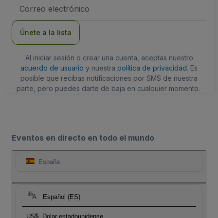
Dirección
de
correo
electrónico
Únete a la lista
Al iniciar sesión o crear una cuenta, aceptas nuestro
acuerdo de usuario
y nuestra
política de privacidad
. Es
posible que recibas notificaciones por SMS de nuestra
parte, pero puedes darte de baja en cualquier momento.
Eventos en directo en todo el mundo
España
Español (ES)
US$
Dolar estadounidense