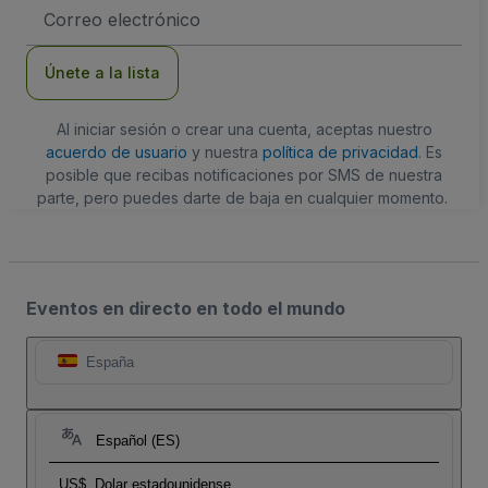
Dirección
de
correo
electrónico
Únete a la lista
Al iniciar sesión o crear una cuenta, aceptas nuestro
acuerdo de usuario
y nuestra
política de privacidad
. Es
posible que recibas notificaciones por SMS de nuestra
parte, pero puedes darte de baja en cualquier momento.
Eventos en directo en todo el mundo
España
Español (ES)
US$
Dolar estadounidense