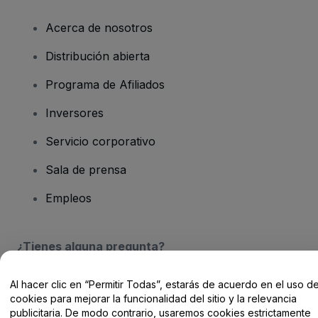
Acerca de nosotros
Distribución abierta
Programa de Afiliados
Inversores
Servicio corporativo
Sala de prensa
Empleos
¿Tienes alguna pregunta?
Centro de Ayuda / Contacto
Al hacer clic en “Permitir Todas”, estarás de acuerdo en el uso d
cookies para mejorar la funcionalidad del sitio y la relevancia
publicitaria. De modo contrario, usaremos cookies estrictamente