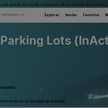
 más grande del mundo. Los precios de las entradas de reventa pu
Explorar
Vender
Favoritos
M
Parking Lots (InAct
s eventos.
rectamente en tu bandeja de entrada