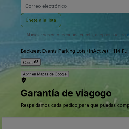
Dirección
de
correo
electrónico
Únete a la lista
Al iniciar sesión o crear una cuenta, aceptas nuestro
Backseat Events Parking Lots (InActive)
-
114 Fu
Copiar
Abrir en Mapas de Google
Garantía de viagogo
Respaldamos cada pedido para que puedas compr