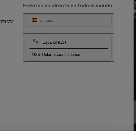
Eventos en directo en todo el mundo
ntacto
España
Español (ES)
US$
Dolar estadounidense