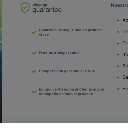
Nuestr
Ac
Controles de seguridad de primera
Di
clase
Pr
Precios transparentes
In
Se
Compras con garantía al 100%
Sa
Em
Equipo de Atención al Cliente que te
acompaña en todo el proceso