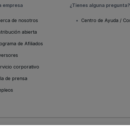
a empresa
¿Tienes alguna pregunta?
erca de nosotros
Centro de Ayuda / Co
stribución abierta
ograma de Afiliados
versores
rvicio corporativo
la de prensa
pleos