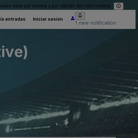
eden estar por encima o por debajo del valor nominal.
is entradas
Iniciar sesión
1 new notification
ive)