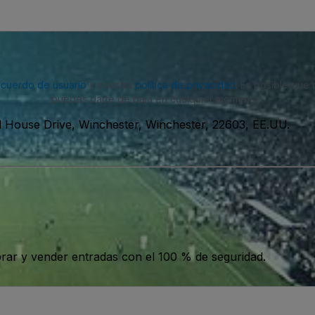
acuerdo de usuario
y nuestra
política de privacidad
. Es posible que
puedes darte de baja en cualquier momento.
ll House Drive, Winchester, Winchester, 22603, EE.UU.
ar y vender entradas con el 100 % de seguridad.