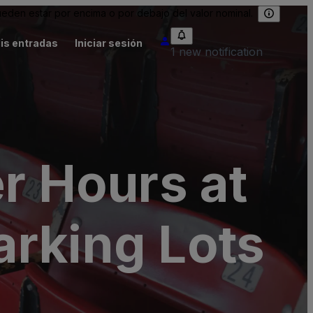
eden estar por encima o por debajo del valor nominal.
is entradas
Iniciar sesión
1 new notification
r Hours at
arking Lots