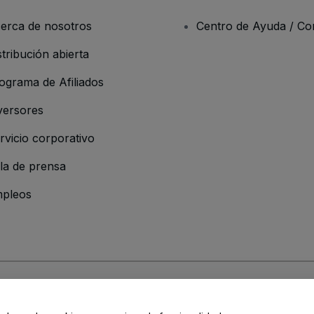
erca de nosotros
Centro de Ayuda / Co
stribución abierta
ograma de Afiliados
versores
rvicio corporativo
la de prensa
pleos
 de la Empresa
os y Condiciones
, de la
Política de Privacidad
, de la
Política de Cookies
y de