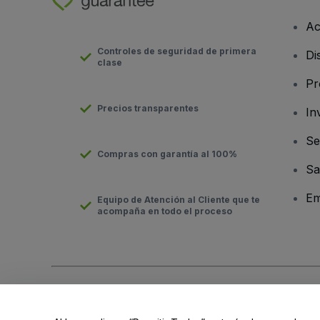
Ac
Controles de seguridad de primera
Di
clase
Pr
Precios transparentes
In
Se
Compras con garantía al 100%
Sa
Em
Equipo de Atención al Cliente que te
acompaña en todo el proceso
Derechos reservados © viagogo Entertainment Inc 2026
Datos
El uso de este sitio web constituye la aceptación de los
Términ