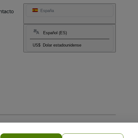
ntacto
España
Español (ES)
US$
Dolar estadounidense
 la
Política de Privacidad para Móviles