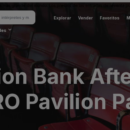
 más grande del mundo. Los precios de las entradas de reventa pu
Explorar
Vender
Favoritos
M
des
ion Bank Afte
O Pavilion P