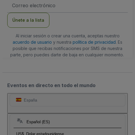
Dirección
de
correo
electrónico
Únete a la lista
Al iniciar sesión o crear una cuenta, aceptas nuestro
acuerdo de usuario
y nuestra
política de privacidad
. Es
posible que recibas notificaciones por SMS de nuestra
parte, pero puedes darte de baja en cualquier momento.
Eventos en directo en todo el mundo
España
Español (ES)
US$
Dolar estadounidense