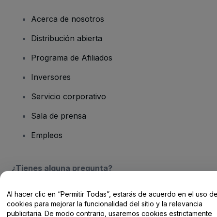
Acerca de nosotros
Distribución abierta
Programa de Afiliados
Inversores
Servicio corporativo
Sala de prensa
Empleos
¿Tienes alguna pregunta?
Centro de Ayuda / Contacto
Al hacer clic en “Permitir Todas”, estarás de acuerdo en el uso d
cookies para mejorar la funcionalidad del sitio y la relevancia
publicitaria. De modo contrario, usaremos cookies estrictamente