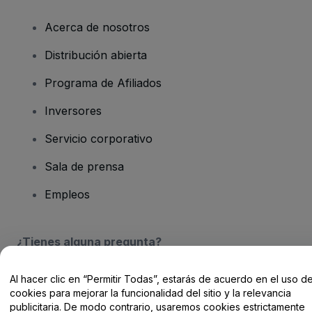
Acerca de nosotros
Distribución abierta
Programa de Afiliados
Inversores
Servicio corporativo
Sala de prensa
Empleos
¿Tienes alguna pregunta?
Centro de Ayuda / Contacto
Al hacer clic en “Permitir Todas”, estarás de acuerdo en el uso d
cookies para mejorar la funcionalidad del sitio y la relevancia
publicitaria. De modo contrario, usaremos cookies estrictamente