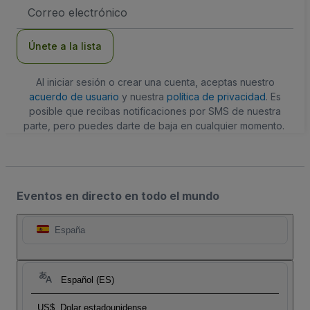
Dirección
de
correo
electrónico
Únete a la lista
Al iniciar sesión o crear una cuenta, aceptas nuestro
acuerdo de usuario
y nuestra
política de privacidad
. Es
posible que recibas notificaciones por SMS de nuestra
parte, pero puedes darte de baja en cualquier momento.
Eventos en directo en todo el mundo
España
Español (ES)
US$
Dolar estadounidense