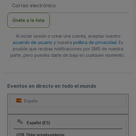
Dirección
de
correo
electrónico
Únete a la lista
Al iniciar sesión o crear una cuenta, aceptas nuestro
acuerdo de usuario
y nuestra
política de privacidad
. Es
posible que recibas notificaciones por SMS de nuestra
parte, pero puedes darte de baja en cualquier momento.
Eventos en directo en todo el mundo
España
Español (ES)
US$
Dolar estadounidense