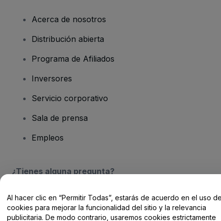
Acerca de nosotros
Distribución abierta
Programa de Afiliados
Inversores
Servicio corporativo
Sala de prensa
Empleos
¿Tienes alguna pregunta?
Centro de Ayuda / Contacto
Al hacer clic en “Permitir Todas”, estarás de acuerdo en el uso d
cookies para mejorar la funcionalidad del sitio y la relevancia
publicitaria. De modo contrario, usaremos cookies estrictamente